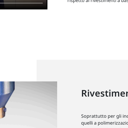
rispetto ai rivestimenti a bas
Rivestime
Soprattutto per gli inc
quelli a polimerizzaz