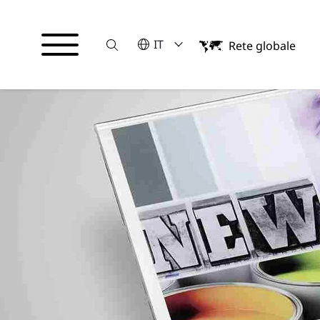
Suche
VELEZIONA UNA LINGUA
IT
Rete globale
English
Italiano