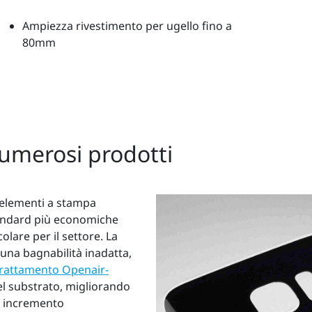
Ampiezza rivestimento per ugello fino a
80mm
numerosi prodotti
i elementi a stampa
standard più economiche
lare per il settore. La
 una bagnabilità inadatta,
trattamento Openair-
el substrato, migliorando
un incremento