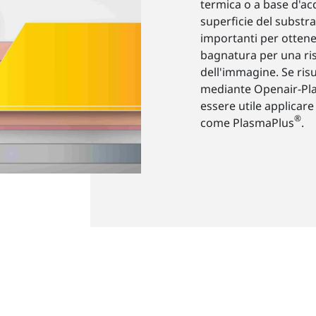
termica o a base d'acq
superficie del substr
importanti per ottener
bagnatura per una ri
dell'immagine. Se risu
mediante Openair-Pl
essere utile applicar
®
come PlasmaPlus
.